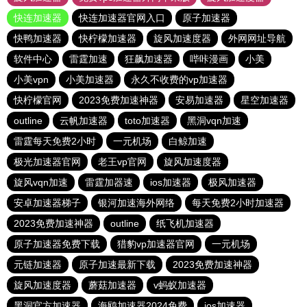
快连加速器
快连加速器官网入口
原子加速器
快鸭加速器
快柠檬加速器
旋风加速度器
外网网址导航
软件中心
雷霆加速
狂飙加速器
哔咔漫画
小美
小美vpn
小美加速器
永久不收费的vp加速器
快柠檬官网
2023免费加速神器
安易加速器
星空加速器
outline
云帆加速器
toto加速器
黑洞vqn加速
雷霆每天免费2小时
一元机场
白鲸加速
极光加速器官网
老王vp官网
旋风加速度器
旋风vqn加速
雷霆加器速
ios加速器
极风加速器
安卓加速器梯子
银河加速海外网络
每天免费2小时加速器
2023免费加速神器
outline
纸飞机加速器
原子加速器免费下载
猎豹vp加速器官网
一元机场
元链加速器
原子加速最新下载
2023免费加速神器
旋风加速度器
蘑菇加速器
v蚂蚁加速器
黑洞官方加速器
海鸥加速器2024免费
ios加速器