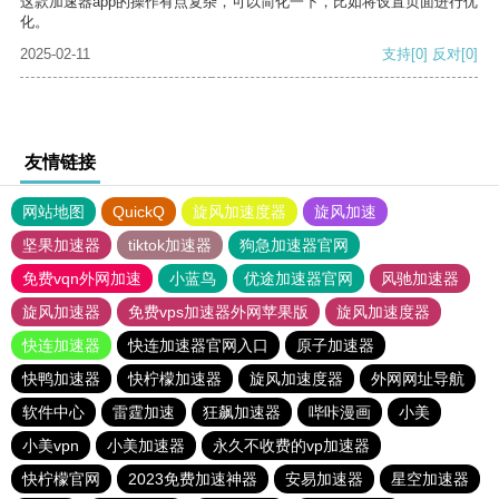
这款加速器app的操作有点复杂，可以简化一下，比如将设置页面进行优
化。
2025-02-11
支持
[0]
反对
[0]
友情链接
网站地图
QuickQ
旋风加速度器
旋风加速
坚果加速器
tiktok加速器
狗急加速器官网
免费vqn外网加速
小蓝鸟
优途加速器官网
风驰加速器
旋风加速器
免费vps加速器外网苹果版
旋风加速度器
快连加速器
快连加速器官网入口
原子加速器
快鸭加速器
快柠檬加速器
旋风加速度器
外网网址导航
软件中心
雷霆加速
狂飙加速器
哔咔漫画
小美
小美vpn
小美加速器
永久不收费的vp加速器
快柠檬官网
2023免费加速神器
安易加速器
星空加速器