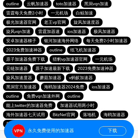
outline
云帆加速器
toto加速器
黑洞vqn加速
雷霆每天免费2小时
一元机场
白鲸加速
极光加速器官网
老王vp官网
旋风加速度器
旋风vqn加速
雷霆加器速
ios加速器
极风加速器
安卓加速器梯子
银河加速海外网络
每天免费2小时加速器
2023免费加速神器
outline
纸飞机加速器
原子加速器免费下载
猎豹vp加速器官网
一元机场
元链加速器
原子加速最新下载
2023免费加速神器
旋风加速度器
蘑菇加速器
v蚂蚁加速器
黑洞官方加速器
海鸥加速器2024免费
ios加速器
outline
免费vqn加速外网
outline
能上twitter的加速器免费
加速器试用两小时
海外加速器七天试用
BitzNet官网
落地机
海鸥加速器
落地机
快连加速器app
永久免费使用的加速器
下载