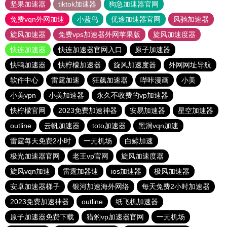
坚果加速器
tiktok加速器
狗急加速器官网
免费vqn外网加速
小蓝鸟
优途加速器官网
风驰加速器
旋风加速器
免费vps加速器外网苹果版
旋风加速度器
快连加速器
快连加速器官网入口
原子加速器
快鸭加速器
快柠檬加速器
旋风加速度器
外网网址导航
软件中心
雷霆加速
狂飙加速器
哔咔漫画
小美
小美vpn
小美加速器
永久不收费的vp加速器
快柠檬官网
2023免费加速神器
安易加速器
星空加速器
outline
云帆加速器
toto加速器
黑洞vqn加速
雷霆每天免费2小时
一元机场
白鲸加速
极光加速器官网
老王vp官网
旋风加速度器
旋风vqn加速
雷霆加器速
ios加速器
极风加速器
安卓加速器梯子
银河加速海外网络
每天免费2小时加速器
2023免费加速神器
outline
纸飞机加速器
原子加速器免费下载
猎豹vp加速器官网
一元机场