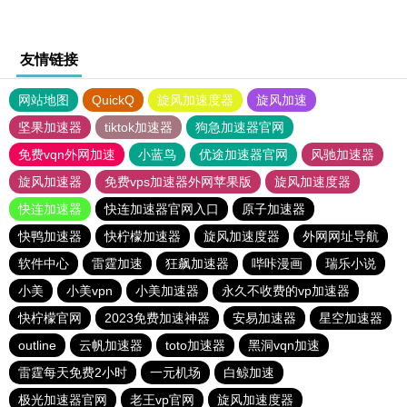
友情链接
网站地图
QuickQ
旋风加速度器
旋风加速
坚果加速器
tiktok加速器
狗急加速器官网
免费vqn外网加速
小蓝鸟
优途加速器官网
风驰加速器
旋风加速器
免费vps加速器外网苹果版
旋风加速度器
快连加速器
快连加速器官网入口
原子加速器
快鸭加速器
快柠檬加速器
旋风加速度器
外网网址导航
软件中心
雷霆加速
狂飙加速器
哔咔漫画
瑞乐小说
小美
小美vpn
小美加速器
永久不收费的vp加速器
快柠檬官网
2023免费加速神器
安易加速器
星空加速器
outline
云帆加速器
toto加速器
黑洞vqn加速
雷霆每天免费2小时
一元机场
白鲸加速
极光加速器官网
老王vp官网
旋风加速度器