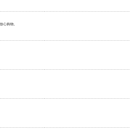
够放心购物。
。