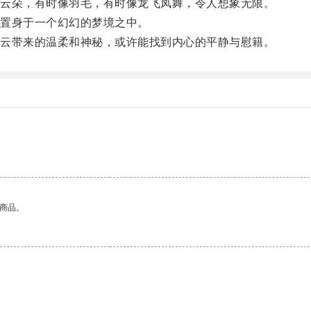
云朵，有时像羽毛，有时像龙飞凤舞，令人想象无限。
置身于一个幻幻的梦境之中。
云带来的温柔和神秘，或许能找到内心的平静与慰籍。
的商品。