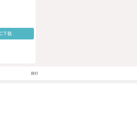
PC下载
排行