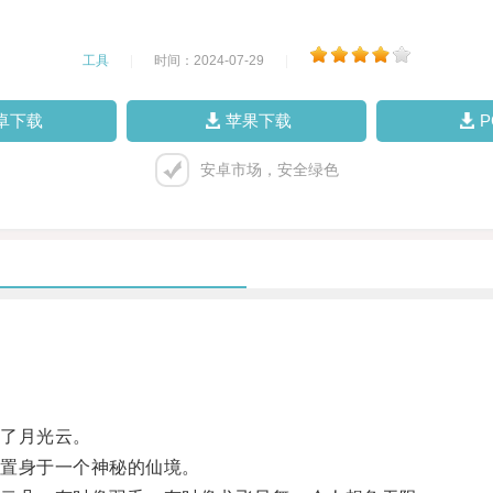
工具
|
时间：2024-07-29
|
卓下载
苹果下载
安卓市场，安全绿色
了月光云。
置身于一个神秘的仙境。