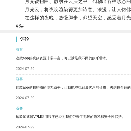
月光被扭曲、散射在云层之中，勾勒出各种形态的
月光云，将夜晚渲染得更加诗意、浪漫，让人仿佛
在这样的夜晚，放慢脚步，仰望天空，感受着月光
#3#
评论
游客
这款app的视频资源非常丰富，可以满足我不同的娱乐需求。
2024-07-29
游客
这款app是我购物的得力助手，让我能够找到最优惠的价格，买到最合适
2024-07-29
游客
这款加速器VPM应用程序已经为我们带来了无限的隐私和安全性保护。
2024-07-29