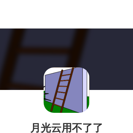
月光云用不了了