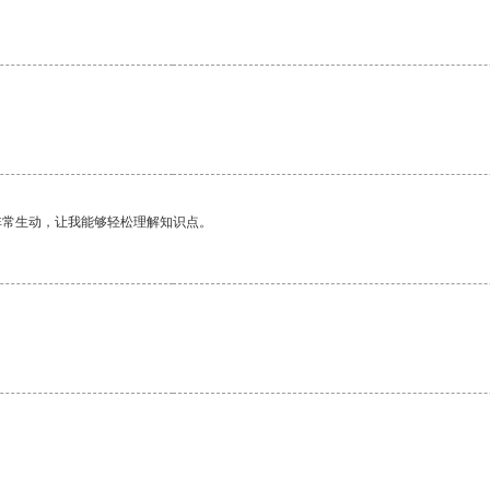
非常生动，让我能够轻松理解知识点。