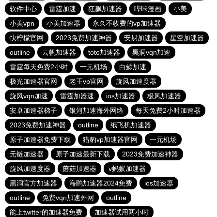
软件中心
雷霆加速
狂飙加速器
哔咔漫画
小美
小美vpn
小美加速器
永久不收费的vp加速器
快柠檬官网
2023免费加速神器
安易加速器
星空加速器
outline
云帆加速器
toto加速器
黑洞vqn加速
雷霆每天免费2小时
一元机场
白鲸加速
极光加速器官网
老王vp官网
旋风加速度器
旋风vqn加速
雷霆加器速
ios加速器
极风加速器
安卓加速器梯子
银河加速海外网络
每天免费2小时加速器
2023免费加速神器
outline
纸飞机加速器
原子加速器免费下载
猎豹vp加速器官网
一元机场
元链加速器
原子加速最新下载
2023免费加速神器
旋风加速度器
蘑菇加速器
v蚂蚁加速器
黑洞官方加速器
海鸥加速器2024免费
ios加速器
outline
免费vqn加速外网
outline
能上twitter的加速器免费
加速器试用两小时