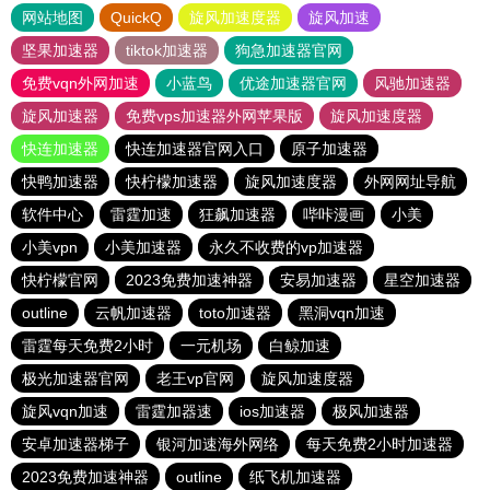
网站地图
QuickQ
旋风加速度器
旋风加速
坚果加速器
tiktok加速器
狗急加速器官网
免费vqn外网加速
小蓝鸟
优途加速器官网
风驰加速器
旋风加速器
免费vps加速器外网苹果版
旋风加速度器
快连加速器
快连加速器官网入口
原子加速器
快鸭加速器
快柠檬加速器
旋风加速度器
外网网址导航
软件中心
雷霆加速
狂飙加速器
哔咔漫画
小美
小美vpn
小美加速器
永久不收费的vp加速器
快柠檬官网
2023免费加速神器
安易加速器
星空加速器
outline
云帆加速器
toto加速器
黑洞vqn加速
雷霆每天免费2小时
一元机场
白鲸加速
极光加速器官网
老王vp官网
旋风加速度器
旋风vqn加速
雷霆加器速
ios加速器
极风加速器
安卓加速器梯子
银河加速海外网络
每天免费2小时加速器
2023免费加速神器
outline
纸飞机加速器