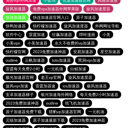
免费vqn外网加速
小蓝鸟
优途加速器官网
风驰加速器
旋风加速器
免费vps加速器外网苹果版
旋风加速度器
快连加速器
快连加速器官网入口
原子加速器
快鸭加速器
快柠檬加速器
旋风加速度器
外网网址导航
软件中心
雷霆加速
狂飙加速器
哔咔漫画
小美
小美vpn
小美加速器
永久不收费的vp加速器
快柠檬官网
2023免费加速神器
安易加速器
星空加速器
outline
云帆加速器
toto加速器
黑洞vqn加速
雷霆每天免费2小时
一元机场
白鲸加速
极光加速器官网
老王vp官网
旋风加速度器
旋风vqn加速
雷霆加器速
ios加速器
极风加速器
安卓加速器梯子
银河加速海外网络
每天免费2小时加速器
2023免费加速神器
outline
纸飞机加速器
原子加速器免费下载
猎豹vp加速器官网
一元机场
元链加速器
原子加速最新下载
2023免费加速神器