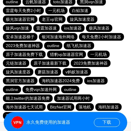
outline
云帆加速器
toto加速器
黑洞vqn加速
雷霆每天免费2小时
一元机场
白鲸加速
极光加速器官网
老王vp官网
旋风加速度器
旋风vqn加速
雷霆加器速
ios加速器
极风加速器
安卓加速器梯子
银河加速海外网络
每天免费2小时加速器
2023免费加速神器
outline
纸飞机加速器
原子加速器免费下载
猎豹vp加速器官网
一元机场
元链加速器
原子加速最新下载
2023免费加速神器
旋风加速度器
蘑菇加速器
v蚂蚁加速器
黑洞官方加速器
海鸥加速器2024免费
ios加速器
outline
免费vqn加速外网
outline
能上twitter的加速器免费
加速器试用两小时
海外加速器七天试用
BitzNet官网
落地机
海鸥加速器
落地机
快连加速器app
永久免费使用的加速器
下载