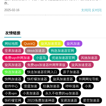
作。
2025-02-16
支持
[0]
反对
[0]
友情链接
网站地图
QuickQ
旋风加速度器
旋风加速
坚果加速器
tiktok加速器
狗急加速器官网
免费vqn外网加速
小蓝鸟
优途加速器官网
风驰加速器
旋风加速器
免费vps加速器外网苹果版
旋风加速度器
快连加速器
快连加速器官网入口
原子加速器
快鸭加速器
快柠檬加速器
旋风加速度器
外网网址导航
软件中心
雷霆加速
狂飙加速器
哔咔漫画
小美
小美vpn
小美加速器
永久不收费的vp加速器
快柠檬官网
2023免费加速神器
安易加速器
星空加速器