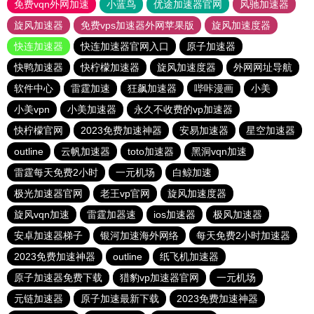
免费vqn外网加速
小蓝鸟
优途加速器官网
风驰加速器
旋风加速器
免费vps加速器外网苹果版
旋风加速度器
快连加速器
快连加速器官网入口
原子加速器
快鸭加速器
快柠檬加速器
旋风加速度器
外网网址导航
软件中心
雷霆加速
狂飙加速器
哔咔漫画
小美
小美vpn
小美加速器
永久不收费的vp加速器
快柠檬官网
2023免费加速神器
安易加速器
星空加速器
outline
云帆加速器
toto加速器
黑洞vqn加速
雷霆每天免费2小时
一元机场
白鲸加速
极光加速器官网
老王vp官网
旋风加速度器
旋风vqn加速
雷霆加器速
ios加速器
极风加速器
安卓加速器梯子
银河加速海外网络
每天免费2小时加速器
2023免费加速神器
outline
纸飞机加速器
原子加速器免费下载
猎豹vp加速器官网
一元机场
元链加速器
原子加速最新下载
2023免费加速神器