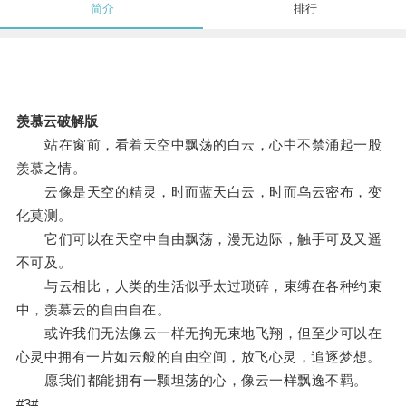
简介
排行
羡慕云破解版
站在窗前，看着天空中飘荡的白云，心中不禁涌起一股
羡慕之情。
云像是天空的精灵，时而蓝天白云，时而乌云密布，变
化莫测。
它们可以在天空中自由飘荡，漫无边际，触手可及又遥
不可及。
与云相比，人类的生活似乎太过琐碎，束缚在各种约束
中，羡慕云的自由自在。
或许我们无法像云一样无拘无束地飞翔，但至少可以在
心灵中拥有一片如云般的自由空间，放飞心灵，追逐梦想。
愿我们都能拥有一颗坦荡的心，像云一样飘逸不羁。
#3#