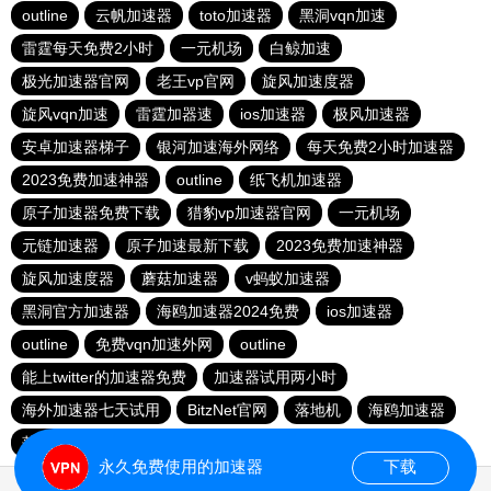
outline
云帆加速器
toto加速器
黑洞vqn加速
雷霆每天免费2小时
一元机场
白鲸加速
极光加速器官网
老王vp官网
旋风加速度器
旋风vqn加速
雷霆加器速
ios加速器
极风加速器
安卓加速器梯子
银河加速海外网络
每天免费2小时加速器
2023免费加速神器
outline
纸飞机加速器
原子加速器免费下载
猎豹vp加速器官网
一元机场
元链加速器
原子加速最新下载
2023免费加速神器
旋风加速度器
蘑菇加速器
v蚂蚁加速器
黑洞官方加速器
海鸥加速器2024免费
ios加速器
outline
免费vqn加速外网
outline
能上twitter的加速器免费
加速器试用两小时
海外加速器七天试用
BitzNet官网
落地机
海鸥加速器
落地机
快连加速器app
永久免费使用的加速器
下载