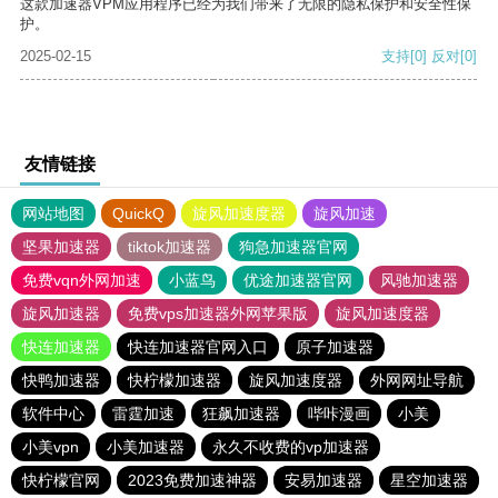
这款加速器VPM应用程序已经为我们带来了无限的隐私保护和安全性保
护。
2025-02-15
支持
[0]
反对
[0]
友情链接
网站地图
QuickQ
旋风加速度器
旋风加速
坚果加速器
tiktok加速器
狗急加速器官网
免费vqn外网加速
小蓝鸟
优途加速器官网
风驰加速器
旋风加速器
免费vps加速器外网苹果版
旋风加速度器
快连加速器
快连加速器官网入口
原子加速器
快鸭加速器
快柠檬加速器
旋风加速度器
外网网址导航
软件中心
雷霆加速
狂飙加速器
哔咔漫画
小美
小美vpn
小美加速器
永久不收费的vp加速器
快柠檬官网
2023免费加速神器
安易加速器
星空加速器