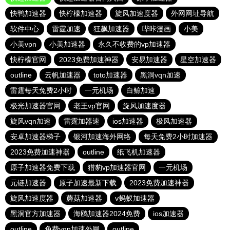
快鸭加速器
快柠檬加速器
旋风加速度器
外网网址导航
软件中心
雷霆加速
狂飙加速器
哔咔漫画
小美
小美vpn
小美加速器
永久不收费的vp加速器
快柠檬官网
2023免费加速神器
安易加速器
星空加速器
outline
云帆加速器
toto加速器
黑洞vqn加速
雷霆每天免费2小时
一元机场
白鲸加速
极光加速器官网
老王vp官网
旋风加速度器
旋风vqn加速
雷霆加器速
ios加速器
极风加速器
安卓加速器梯子
银河加速海外网络
每天免费2小时加速器
2023免费加速神器
outline
纸飞机加速器
原子加速器免费下载
猎豹vp加速器官网
一元机场
元链加速器
原子加速最新下载
2023免费加速神器
旋风加速度器
蘑菇加速器
v蚂蚁加速器
黑洞官方加速器
海鸥加速器2024免费
ios加速器
outline
免费vqn加速外网
outline