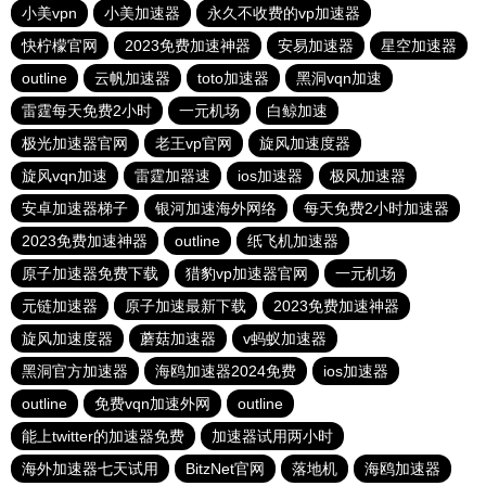
小美vpn
小美加速器
永久不收费的vp加速器
快柠檬官网
2023免费加速神器
安易加速器
星空加速器
outline
云帆加速器
toto加速器
黑洞vqn加速
雷霆每天免费2小时
一元机场
白鲸加速
极光加速器官网
老王vp官网
旋风加速度器
旋风vqn加速
雷霆加器速
ios加速器
极风加速器
安卓加速器梯子
银河加速海外网络
每天免费2小时加速器
2023免费加速神器
outline
纸飞机加速器
原子加速器免费下载
猎豹vp加速器官网
一元机场
元链加速器
原子加速最新下载
2023免费加速神器
旋风加速度器
蘑菇加速器
v蚂蚁加速器
黑洞官方加速器
海鸥加速器2024免费
ios加速器
outline
免费vqn加速外网
outline
能上twitter的加速器免费
加速器试用两小时
海外加速器七天试用
BitzNet官网
落地机
海鸥加速器