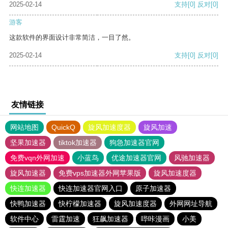
2025-02-14
支持
[0]
反对
[0]
游客
这款软件的界面设计非常简洁，一目了然。
2025-02-14
支持
[0]
反对
[0]
友情链接
网站地图
QuickQ
旋风加速度器
旋风加速
坚果加速器
tiktok加速器
狗急加速器官网
免费vqn外网加速
小蓝鸟
优途加速器官网
风驰加速器
旋风加速器
免费vps加速器外网苹果版
旋风加速度器
快连加速器
快连加速器官网入口
原子加速器
快鸭加速器
快柠檬加速器
旋风加速度器
外网网址导航
软件中心
雷霆加速
狂飙加速器
哔咔漫画
小美