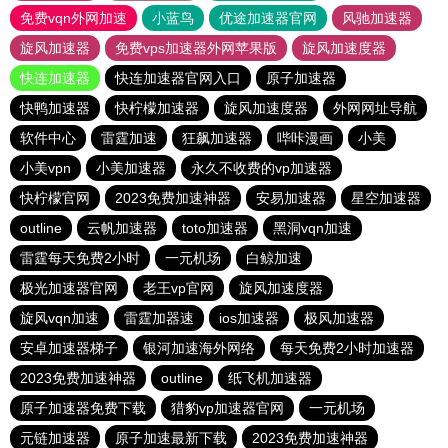
免费vqn外网加速
小蓝鸟
优途加速器官网
风驰加速器
旋风加速器
免费vps加速器外网苹果版
旋风加速度器
快连加速器
快连加速器官网入口
原子加速器
快鸭加速器
快柠檬加速器
旋风加速度器
外网网址导航
软件中心
雷霆加速
狂飙加速器
哔咔漫画
小美
小美vpn
小美加速器
永久不收费的vp加速器
快柠檬官网
2023免费加速神器
安易加速器
星空加速器
outline
云帆加速器
toto加速器
黑洞vqn加速
雷霆每天免费2小时
一元机场
白鲸加速
极光加速器官网
老王vp官网
旋风加速度器
旋风vqn加速
雷霆加器速
ios加速器
极风加速器
安卓加速器梯子
银河加速海外网络
每天免费2小时加速器
2023免费加速神器
outline
纸飞机加速器
原子加速器免费下载
猎豹vp加速器官网
一元机场
元链加速器
原子加速最新下载
2023免费加速神器