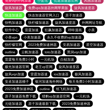
免费vqn外网加速
小蓝鸟
优途加速器官网
风驰加速器
旋风加速器
免费vps加速器外网苹果版
旋风加速度器
快连加速器
快连加速器官网入口
原子加速器
快鸭加速器
快柠檬加速器
旋风加速度器
外网网址导航
软件中心
雷霆加速
狂飙加速器
哔咔漫画
小美
小美vpn
小美加速器
永久不收费的vp加速器
快柠檬官网
2023免费加速神器
安易加速器
星空加速器
outline
云帆加速器
toto加速器
黑洞vqn加速
雷霆每天免费2小时
一元机场
白鲸加速
极光加速器官网
老王vp官网
旋风加速度器
旋风vqn加速
雷霆加器速
ios加速器
极风加速器
安卓加速器梯子
银河加速海外网络
每天免费2小时加速器
2023免费加速神器
outline
纸飞机加速器
原子加速器免费下载
猎豹vp加速器官网
一元机场
元链加速器
原子加速最新下载
2023免费加速神器