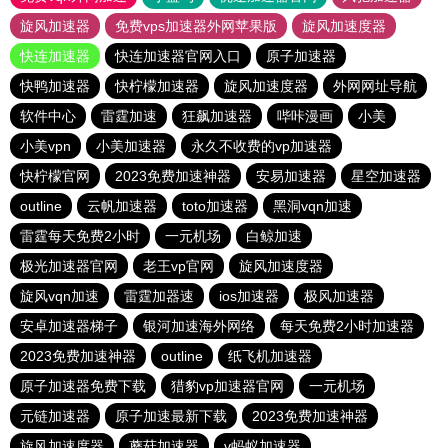
旋风加速器
免费vps加速器外网苹果版
旋风加速度器
快连加速器
快连加速器官网入口
原子加速器
快鸭加速器
快柠檬加速器
旋风加速度器
外网网址导航
软件中心
雷霆加速
狂飙加速器
哔咔漫画
小美
小美vpn
小美加速器
永久不收费的vp加速器
快柠檬官网
2023免费加速神器
安易加速器
星空加速器
outline
云帆加速器
toto加速器
黑洞vqn加速
雷霆每天免费2小时
一元机场
白鲸加速
极光加速器官网
老王vp官网
旋风加速度器
旋风vqn加速
雷霆加器速
ios加速器
极风加速器
安卓加速器梯子
银河加速海外网络
每天免费2小时加速器
2023免费加速神器
outline
纸飞机加速器
原子加速器免费下载
猎豹vp加速器官网
一元机场
元链加速器
原子加速最新下载
2023免费加速神器
旋风加速度器
蘑菇加速器
v蚂蚁加速器