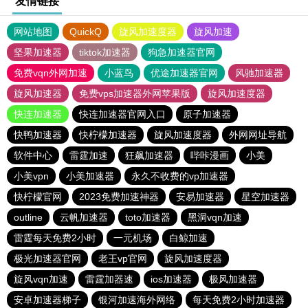
友情链接
网站地图
QuickQ
旋风加速度器
旋风加速
坚果加速器
tiktok加速器
狗急加速器官网
免费vqn外网加速
小蓝鸟
优途加速器官网
风驰加速器
旋风加速器
免费vps加速器外网苹果版
旋风加速度器
快连加速器
快连加速器官网入口
原子加速器
快鸭加速器
快柠檬加速器
旋风加速度器
外网网址导航
软件中心
雷霆加速
狂飙加速器
哔咔漫画
小美
小美vpn
小美加速器
永久不收费的vp加速器
快柠檬官网
2023免费加速神器
安易加速器
星空加速器
outline
云帆加速器
toto加速器
黑洞vqn加速
雷霆每天免费2小时
一元机场
白鲸加速
极光加速器官网
老王vp官网
旋风加速度器
旋风vqn加速
雷霆加器速
ios加速器
极风加速器
安卓加速器梯子
银河加速海外网络
每天免费2小时加速器