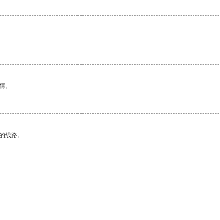
情。
区的线路。