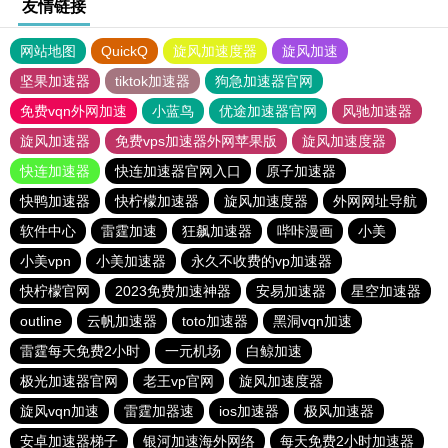
友情链接
网站地图
QuickQ
旋风加速度器
旋风加速
坚果加速器
tiktok加速器
狗急加速器官网
免费vqn外网加速
小蓝鸟
优途加速器官网
风驰加速器
旋风加速器
免费vps加速器外网苹果版
旋风加速度器
快连加速器
快连加速器官网入口
原子加速器
快鸭加速器
快柠檬加速器
旋风加速度器
外网网址导航
软件中心
雷霆加速
狂飙加速器
哔咔漫画
小美
小美vpn
小美加速器
永久不收费的vp加速器
快柠檬官网
2023免费加速神器
安易加速器
星空加速器
outline
云帆加速器
toto加速器
黑洞vqn加速
雷霆每天免费2小时
一元机场
白鲸加速
极光加速器官网
老王vp官网
旋风加速度器
旋风vqn加速
雷霆加器速
ios加速器
极风加速器
安卓加速器梯子
银河加速海外网络
每天免费2小时加速器