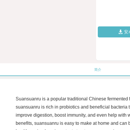
安
简介
Suansuanru is a popular traditional Chinese fermented 
suansuanru is rich in probiotics and beneficial bacteria t
improve digestion, boost immunity, and even help with we
benefits, suansuanru is easy to make at home and can be