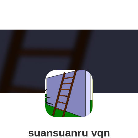
suansuanru vqn