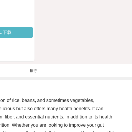
PC下载
排行
ion of rice, beans, and sometimes vegetables,
elicious but also offers many health benefits. It can
ber, and essential nutrients. In addition to its health
ition. Whether you are looking to improve your gut