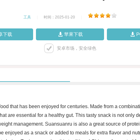
工具
|
时间：2025-01-20
|
卓下载
苹果下载
安卓市场，安全绿色
food that has been enjoyed for centuries. Made from a combinat
hat are essential for a healthy gut. This tasty snack is not only d
ight management. Suansuanru is also a great source of protein, fi
 enjoyed as a snack or added to meals for extra flavor and nutr