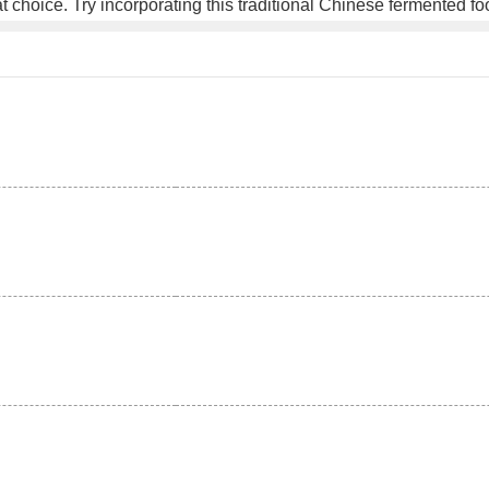
t choice. Try incorporating this traditional Chinese fermented foo