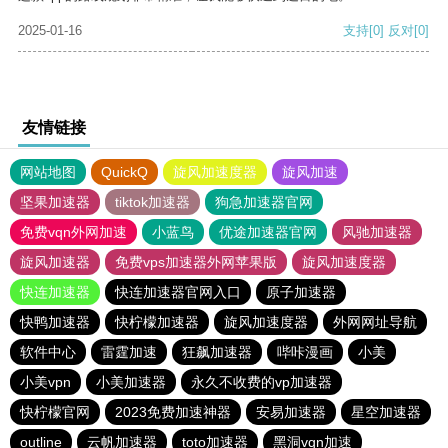
2025-01-16
支持
[0]
反对
[0]
友情链接
网站地图
QuickQ
旋风加速度器
旋风加速
坚果加速器
tiktok加速器
狗急加速器官网
免费vqn外网加速
小蓝鸟
优途加速器官网
风驰加速器
旋风加速器
免费vps加速器外网苹果版
旋风加速度器
快连加速器
快连加速器官网入口
原子加速器
快鸭加速器
快柠檬加速器
旋风加速度器
外网网址导航
软件中心
雷霆加速
狂飙加速器
哔咔漫画
小美
小美vpn
小美加速器
永久不收费的vp加速器
快柠檬官网
2023免费加速神器
安易加速器
星空加速器
outline
云帆加速器
toto加速器
黑洞vqn加速