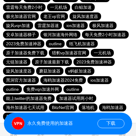
雷霆每天免费2小时
一元机场
白鲸加速
极光加速器官网
老王vp官网
旋风加速度器
旋风vqn加速
雷霆加器速
ios加速器
极风加速器
安卓加速器梯子
银河加速海外网络
每天免费2小时加速器
2023免费加速神器
outline
纸飞机加速器
原子加速器免费下载
猎豹vp加速器官网
一元机场
元链加速器
原子加速最新下载
2023免费加速神器
旋风加速度器
蘑菇加速器
v蚂蚁加速器
黑洞官方加速器
海鸥加速器2024免费
ios加速器
outline
免费vqn加速外网
outline
能上twitter的加速器免费
加速器试用两小时
海外加速器七天试用
BitzNet官网
落地机
海鸥加速器
落地机
快连加速器app
永久免费使用的加速器
下载
0.032210s
首页
安卓
苹果
排行
推荐