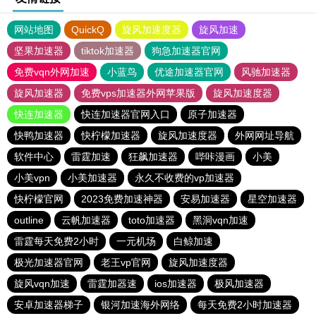
网站地图
QuickQ
旋风加速度器
旋风加速
坚果加速器
tiktok加速器
狗急加速器官网
免费vqn外网加速
小蓝鸟
优途加速器官网
风驰加速器
旋风加速器
免费vps加速器外网苹果版
旋风加速度器
快连加速器
快连加速器官网入口
原子加速器
快鸭加速器
快柠檬加速器
旋风加速度器
外网网址导航
软件中心
雷霆加速
狂飙加速器
哔咔漫画
小美
小美vpn
小美加速器
永久不收费的vp加速器
快柠檬官网
2023免费加速神器
安易加速器
星空加速器
outline
云帆加速器
toto加速器
黑洞vqn加速
雷霆每天免费2小时
一元机场
白鲸加速
极光加速器官网
老王vp官网
旋风加速度器
旋风vqn加速
雷霆加器速
ios加速器
极风加速器
安卓加速器梯子
银河加速海外网络
每天免费2小时加速器