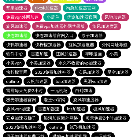
坚果加速器
tiktok加速器
狗急加速器官网
免费vqn外网加速
小蓝鸟
优途加速器官网
风驰加速器
旋风加速器
免费vps加速器外网苹果版
旋风加速度器
快连加速器
快连加速器官网入口
原子加速器
快鸭加速器
快柠檬加速器
旋风加速度器
外网网址导航
软件中心
雷霆加速
狂飙加速器
哔咔漫画
小美
小美vpn
小美加速器
永久不收费的vp加速器
快柠檬官网
2023免费加速神器
安易加速器
星空加速器
outline
云帆加速器
toto加速器
黑洞vqn加速
雷霆每天免费2小时
一元机场
白鲸加速
极光加速器官网
老王vp官网
旋风加速度器
旋风vqn加速
雷霆加器速
ios加速器
极风加速器
安卓加速器梯子
银河加速海外网络
每天免费2小时加速器
2023免费加速神器
outline
纸飞机加速器
原子加速器免费下载
猎豹vp加速器官网
一元机场