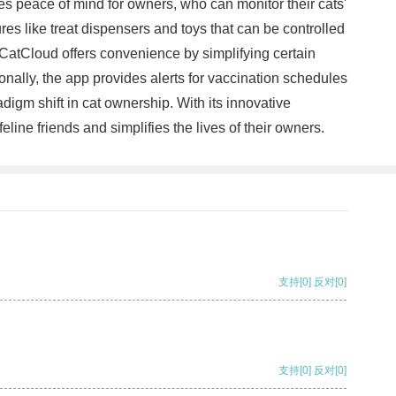
s peace of mind for owners, who can monitor their cats'
res like treat dispensers and toys that can be controlled
CatCloud offers convenience by simplifying certain
onally, the app provides alerts for vaccination schedules
digm shift in cat ownership. With its innovative
line friends and simplifies the lives of their owners.
支持
[0]
反对
[0]
支持
[0]
反对
[0]