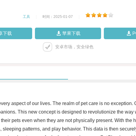
工具
|
时间：2025-01-07
|
卓下载
苹果下载
安卓市场，安全绿色
ery aspect of our lives. The realm of pet care is no exception. 
panions. This new concept is designed to revolutionize the way 
n their pets even when they are not physically present. With the
, sleeping patterns, and play behavior. This data is then securel