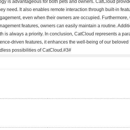
logy is advantageous for both pets and owners. CatCloud provide
ey need. It also enables remote interaction through built-in featu
ngagement, even when their owners are occupied. Furthermore, 
anagement features, owners can easily maintain a routine. Additi
h is always a priority. In conclusion, CatCloud represents a para
ce-driven features, it enhances the well-being of our beloved fe
dless possibilities of CatCloud.#3#