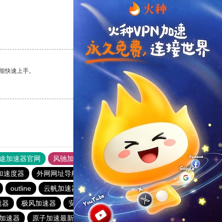
支持
[0]
反对
[0]
能快速上手。
支持
[0]
反对
[0]
途加速器官网
风驰加速器
旋风加速器
加速度器
外网网址导航
软件中心
雷霆加速
狂飙加速器
outline
云帆加速器
toto加速器
黑洞vqn加速
速器
极风加速器
安卓加速器梯子
银河加速海外网络
加速器
原子加速最新下载
2023免费加速神器