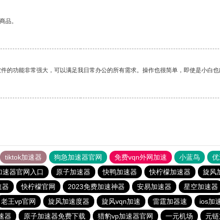
的商品。
软件的功能非常强大，可以满足我日常办公的所有需求。操作也很简单，即使是小白也
tiktok加速器
狗急加速器官网
免费vqn外网加速
小蓝鸟
优
加速器官网入口
原子加速器
快鸭加速器
快柠檬加速器
旋风
速器
快柠檬官网
2023免费加速神器
安易加速器
星空加速器
老王vp官网
旋风加速度器
旋风vqn加速
雷霆加器速
ios加
速器
原子加速器免费下载
猎豹vp加速器官网
一元机场
元链