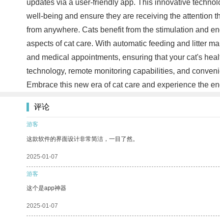
updates via a user-friendly app. This innovative techno
well-being and ensure they are receiving the attention th
from anywhere. Cats benefit from the stimulation and e
aspects of cat care. With automatic feeding and litter m
and medical appointments, ensuring that your cat's healt
technology, remote monitoring capabilities, and convenien
Embrace this new era of cat care and experience the en
评论
游客
这款软件的界面设计非常简洁，一目了然。
2025-01-07
游客
这个是app神器
2025-01-07