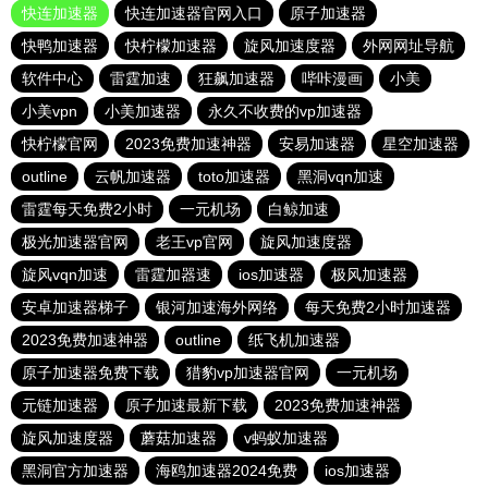
快连加速器
快连加速器官网入口
原子加速器
快鸭加速器
快柠檬加速器
旋风加速度器
外网网址导航
软件中心
雷霆加速
狂飙加速器
哔咔漫画
小美
小美vpn
小美加速器
永久不收费的vp加速器
快柠檬官网
2023免费加速神器
安易加速器
星空加速器
outline
云帆加速器
toto加速器
黑洞vqn加速
雷霆每天免费2小时
一元机场
白鲸加速
极光加速器官网
老王vp官网
旋风加速度器
旋风vqn加速
雷霆加器速
ios加速器
极风加速器
安卓加速器梯子
银河加速海外网络
每天免费2小时加速器
2023免费加速神器
outline
纸飞机加速器
原子加速器免费下载
猎豹vp加速器官网
一元机场
元链加速器
原子加速最新下载
2023免费加速神器
旋风加速度器
蘑菇加速器
v蚂蚁加速器
黑洞官方加速器
海鸥加速器2024免费
ios加速器