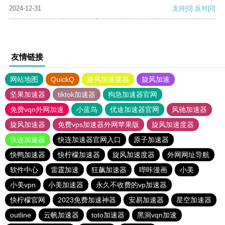
2024-12-31
支持
[0]
反对
[0]
友情链接
网站地图
QuickQ
旋风加速度器
旋风加速
坚果加速器
tiktok加速器
狗急加速器官网
免费vqn外网加速
小蓝鸟
优途加速器官网
风驰加速器
旋风加速器
免费vps加速器外网苹果版
旋风加速度器
快连加速器
快连加速器官网入口
原子加速器
快鸭加速器
快柠檬加速器
旋风加速度器
外网网址导航
软件中心
雷霆加速
狂飙加速器
哔咔漫画
小美
小美vpn
小美加速器
永久不收费的vp加速器
快柠檬官网
2023免费加速神器
安易加速器
星空加速器
outline
云帆加速器
toto加速器
黑洞vqn加速