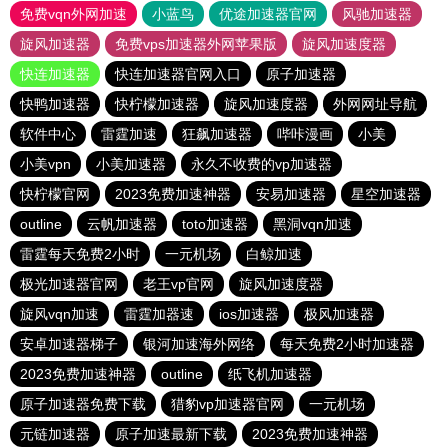
免费vqn外网加速
小蓝鸟
优途加速器官网
风驰加速器
旋风加速器
免费vps加速器外网苹果版
旋风加速度器
快连加速器
快连加速器官网入口
原子加速器
快鸭加速器
快柠檬加速器
旋风加速度器
外网网址导航
软件中心
雷霆加速
狂飙加速器
哔咔漫画
小美
小美vpn
小美加速器
永久不收费的vp加速器
快柠檬官网
2023免费加速神器
安易加速器
星空加速器
outline
云帆加速器
toto加速器
黑洞vqn加速
雷霆每天免费2小时
一元机场
白鲸加速
极光加速器官网
老王vp官网
旋风加速度器
旋风vqn加速
雷霆加器速
ios加速器
极风加速器
安卓加速器梯子
银河加速海外网络
每天免费2小时加速器
2023免费加速神器
outline
纸飞机加速器
原子加速器免费下载
猎豹vp加速器官网
一元机场
元链加速器
原子加速最新下载
2023免费加速神器