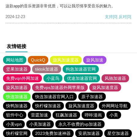
这款app的音乐资源非常优质，可以让我尽情享受音乐的魅力。
2024-12-23
支持
[0]
反对
[0]
友情链接
网站地图
QuickQ
旋风加速度器
旋风加速
坚果加速器
tiktok加速器
狗急加速器官网
免费vqn外网加速
小蓝鸟
优途加速器官网
风驰加速器
旋风加速器
免费vps加速器外网苹果版
旋风加速度器
快连加速器
快连加速器官网入口
原子加速器
快鸭加速器
快柠檬加速器
旋风加速度器
外网网址导航
软件中心
雷霆加速
狂飙加速器
哔咔漫画
小美
小美vpn
小美加速器
永久不收费的vp加速器
快柠檬官网
2023免费加速神器
安易加速器
星空加速器