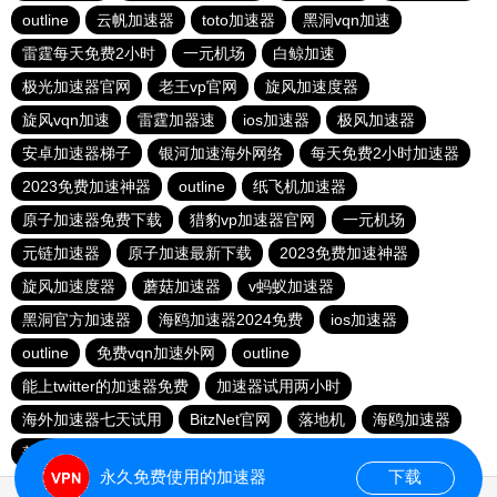
outline
云帆加速器
toto加速器
黑洞vqn加速
雷霆每天免费2小时
一元机场
白鲸加速
极光加速器官网
老王vp官网
旋风加速度器
旋风vqn加速
雷霆加器速
ios加速器
极风加速器
安卓加速器梯子
银河加速海外网络
每天免费2小时加速器
2023免费加速神器
outline
纸飞机加速器
原子加速器免费下载
猎豹vp加速器官网
一元机场
元链加速器
原子加速最新下载
2023免费加速神器
旋风加速度器
蘑菇加速器
v蚂蚁加速器
黑洞官方加速器
海鸥加速器2024免费
ios加速器
outline
免费vqn加速外网
outline
能上twitter的加速器免费
加速器试用两小时
海外加速器七天试用
BitzNet官网
落地机
海鸥加速器
落地机
快连加速器app
永久免费使用的加速器
下载