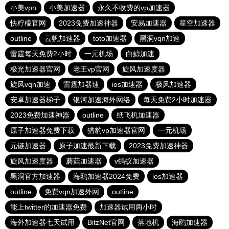
小美vpn
小美加速器
永久不收费的vp加速器
快柠檬官网
2023免费加速神器
安易加速器
星空加速器
outline
云帆加速器
toto加速器
黑洞vqn加速
雷霆每天免费2小时
一元机场
白鲸加速
极光加速器官网
老王vp官网
旋风加速度器
旋风vqn加速
雷霆加器速
ios加速器
极风加速器
安卓加速器梯子
银河加速海外网络
每天免费2小时加速器
2023免费加速神器
outline
纸飞机加速器
原子加速器免费下载
猎豹vp加速器官网
一元机场
元链加速器
原子加速最新下载
2023免费加速神器
旋风加速度器
蘑菇加速器
v蚂蚁加速器
黑洞官方加速器
海鸥加速器2024免费
ios加速器
outline
免费vqn加速外网
outline
能上twitter的加速器免费
加速器试用两小时
海外加速器七天试用
BitzNet官网
落地机
海鸥加速器