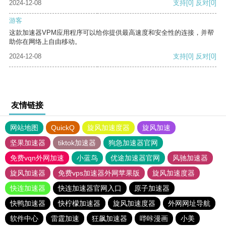
2024-12-08
支持
[0]
反对
[0]
游客
这款加速器VPM应用程序可以给你提供最高速度和安全性的连接，并帮
助你在网络上自由移动。
2024-12-08
支持
[0]
反对
[0]
友情链接
网站地图
QuickQ
旋风加速度器
旋风加速
坚果加速器
tiktok加速器
狗急加速器官网
免费vqn外网加速
小蓝鸟
优途加速器官网
风驰加速器
旋风加速器
免费vps加速器外网苹果版
旋风加速度器
快连加速器
快连加速器官网入口
原子加速器
快鸭加速器
快柠檬加速器
旋风加速度器
外网网址导航
软件中心
雷霆加速
狂飙加速器
哔咔漫画
小美