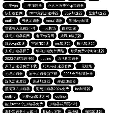
小美vpn
小美加速器
永久不收费的vp加速器
快柠檬官网
2023免费加速神器
安易加速器
星空加速器
outline
云帆加速器
toto加速器
黑洞vqn加速
雷霆每天免费2小时
一元机场
白鲸加速
极光加速器官网
老王vp官网
旋风加速度器
旋风vqn加速
雷霆加器速
ios加速器
极风加速器
安卓加速器梯子
银河加速海外网络
每天免费2小时加速器
2023免费加速神器
outline
纸飞机加速器
原子加速器免费下载
猎豹vp加速器官网
一元机场
元链加速器
原子加速最新下载
2023免费加速神器
旋风加速度器
蘑菇加速器
v蚂蚁加速器
黑洞官方加速器
海鸥加速器2024免费
ios加速器
outline
免费vqn加速外网
outline
能上twitter的加速器免费
加速器试用两小时
海外加速器七天试用
BitzNet官网
落地机
海鸥加速器