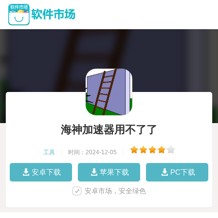
海神加速器用不了了
工具
|
时间：2024-12-05
|
安卓下载
苹果下载
PC下载
安卓市场，安全绿色