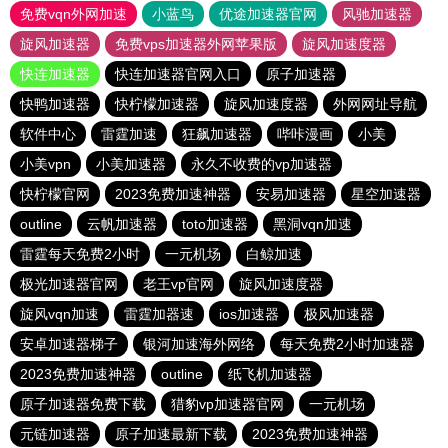
免费vqn外网加速
小蓝鸟
优途加速器官网
风驰加速器
旋风加速器
免费vps加速器外网苹果版
旋风加速度器
快连加速器
快连加速器官网入口
原子加速器
快鸭加速器
快柠檬加速器
旋风加速度器
外网网址导航
软件中心
雷霆加速
狂飙加速器
哔咔漫画
小美
小美vpn
小美加速器
永久不收费的vp加速器
快柠檬官网
2023免费加速神器
安易加速器
星空加速器
outline
云帆加速器
toto加速器
黑洞vqn加速
雷霆每天免费2小时
一元机场
白鲸加速
极光加速器官网
老王vp官网
旋风加速度器
旋风vqn加速
雷霆加器速
ios加速器
极风加速器
安卓加速器梯子
银河加速海外网络
每天免费2小时加速器
2023免费加速神器
outline
纸飞机加速器
原子加速器免费下载
猎豹vp加速器官网
一元机场
元链加速器
原子加速最新下载
2023免费加速神器