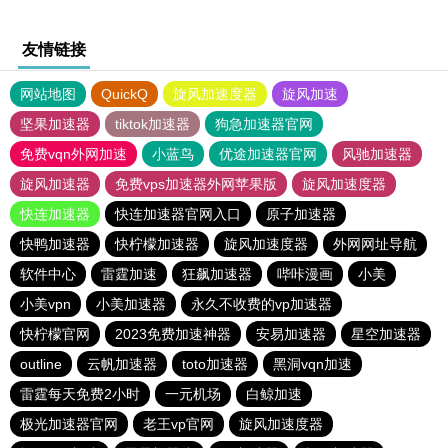
友情链接
网站地图
QuickQ
旋风加速度器
旋风加速
坚果加速器
tiktok加速器
狗急加速器官网
免费vqn外网加速
小蓝鸟
优途加速器官网
风驰加速器
旋风加速器
免费vps加速器外网苹果版
旋风加速度器
快连加速器
快连加速器官网入口
原子加速器
快鸭加速器
快柠檬加速器
旋风加速度器
外网网址导航
软件中心
雷霆加速
狂飙加速器
哔咔漫画
小美
小美vpn
小美加速器
永久不收费的vp加速器
快柠檬官网
2023免费加速神器
安易加速器
星空加速器
outline
云帆加速器
toto加速器
黑洞vqn加速
雷霆每天免费2小时
一元机场
白鲸加速
极光加速器官网
老王vp官网
旋风加速度器