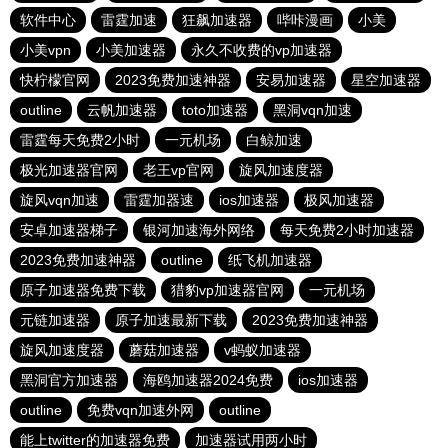
软件中心
雷霆加速
狂飙加速器
哔咔漫画
小美
小美vpn
小美加速器
永久不收费的vp加速器
快柠檬官网
2023免费加速神器
安易加速器
星空加速器
outline
云帆加速器
toto加速器
黑洞vqn加速
雷霆每天免费2小时
一元机场
白鲸加速
极光加速器官网
老王vp官网
旋风加速度器
旋风vqn加速
雷霆加器速
ios加速器
极风加速器
安卓加速器梯子
银河加速海外网络
每天免费2小时加速器
2023免费加速神器
outline
纸飞机加速器
原子加速器免费下载
猎豹vp加速器官网
一元机场
元链加速器
原子加速最新下载
2023免费加速神器
旋风加速度器
蘑菇加速器
v蚂蚁加速器
黑洞官方加速器
海鸥加速器2024免费
ios加速器
outline
免费vqn加速外网
outline
能上twitter的加速器免费
加速器试用两小时