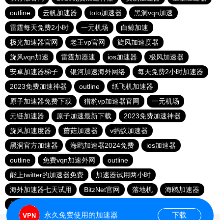
outline
云帆加速器
toto加速器
黑洞vqn加速
雷霆每天免费2小时
一元机场
白鲸加速
极光加速器官网
老王vp官网
旋风加速度器
旋风vqn加速
雷霆加器速
ios加速器
极风加速器
安卓加速器梯子
银河加速海外网络
每天免费2小时加速器
2023免费加速神器
outline
纸飞机加速器
原子加速器免费下载
猎豹vp加速器官网
一元机场
元链加速器
原子加速最新下载
2023免费加速神器
旋风加速度器
蘑菇加速器
v蚂蚁加速器
黑洞官方加速器
海鸥加速器2024免费
ios加速器
outline
免费vqn加速外网
outline
能上twitter的加速器免费
加速器试用两小时
海外加速器七天试用
BitzNet官网
落地机
海鸥加速器
落地机
快连加速器app
永久免费使用的加速器
下载