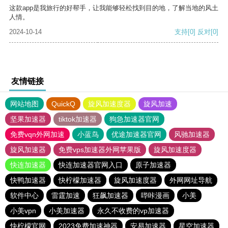
这款app是我旅行的好帮手，让我能够轻松找到目的地，了解当地的风土
人情。
2024-10-14
支持
[0]
反对
[0]
友情链接
网站地图
QuickQ
旋风加速度器
旋风加速
坚果加速器
tiktok加速器
狗急加速器官网
免费vqn外网加速
小蓝鸟
优途加速器官网
风驰加速器
旋风加速器
免费vps加速器外网苹果版
旋风加速度器
快连加速器
快连加速器官网入口
原子加速器
快鸭加速器
快柠檬加速器
旋风加速度器
外网网址导航
软件中心
雷霆加速
狂飙加速器
哔咔漫画
小美
小美vpn
小美加速器
永久不收费的vp加速器
快柠檬官网
2023免费加速神器
安易加速器
星空加速器