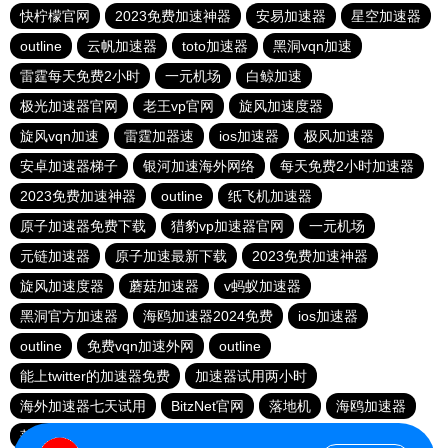
快柠檬官网
2023免费加速神器
安易加速器
星空加速器
outline
云帆加速器
toto加速器
黑洞vqn加速
雷霆每天免费2小时
一元机场
白鲸加速
极光加速器官网
老王vp官网
旋风加速度器
旋风vqn加速
雷霆加器速
ios加速器
极风加速器
安卓加速器梯子
银河加速海外网络
每天免费2小时加速器
2023免费加速神器
outline
纸飞机加速器
原子加速器免费下载
猎豹vp加速器官网
一元机场
元链加速器
原子加速最新下载
2023免费加速神器
旋风加速度器
蘑菇加速器
v蚂蚁加速器
黑洞官方加速器
海鸥加速器2024免费
ios加速器
outline
免费vqn加速外网
outline
能上twitter的加速器免费
加速器试用两小时
海外加速器七天试用
BitzNet官网
落地机
海鸥加速器
落地机
快连加速器app