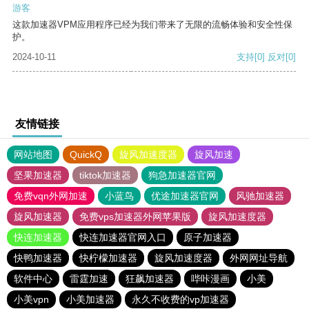
游客
这款加速器VPM应用程序已经为我们带来了无限的流畅体验和安全性保
护。
2024-10-11
支持
[0]
反对
[0]
友情链接
网站地图
QuickQ
旋风加速度器
旋风加速
坚果加速器
tiktok加速器
狗急加速器官网
免费vqn外网加速
小蓝鸟
优途加速器官网
风驰加速器
旋风加速器
免费vps加速器外网苹果版
旋风加速度器
快连加速器
快连加速器官网入口
原子加速器
快鸭加速器
快柠檬加速器
旋风加速度器
外网网址导航
软件中心
雷霆加速
狂飙加速器
哔咔漫画
小美
小美vpn
小美加速器
永久不收费的vp加速器