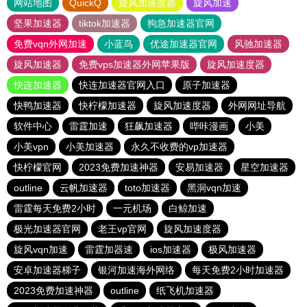
网站地图
QuickQ
旋风加速度器
旋风加速
坚果加速器
tiktok加速器
狗急加速器官网
免费vqn外网加速
小蓝鸟
优途加速器官网
风驰加速器
旋风加速器
免费vps加速器外网苹果版
旋风加速度器
快连加速器
快连加速器官网入口
原子加速器
快鸭加速器
快柠檬加速器
旋风加速度器
外网网址导航
软件中心
雷霆加速
狂飙加速器
哔咔漫画
小美
小美vpn
小美加速器
永久不收费的vp加速器
快柠檬官网
2023免费加速神器
安易加速器
星空加速器
outline
云帆加速器
toto加速器
黑洞vqn加速
雷霆每天免费2小时
一元机场
白鲸加速
极光加速器官网
老王vp官网
旋风加速度器
旋风vqn加速
雷霆加器速
ios加速器
极风加速器
安卓加速器梯子
银河加速海外网络
每天免费2小时加速器
2023免费加速神器
outline
纸飞机加速器