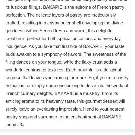
its luscious fillings, BAKAPIE is the epitome of French pastry
perfection. The delicate layers of pastry are meticulously
crafted, resulting in a crispy outer shell enveloping the divine
goodness within. Served fresh and warm, this delightful
creation is perfect for both special occasions and everyday
indulgence. As you take that first bite of BAKAPIE, your taste
buds awaken to a symphony of flavors. The sweetness of the
filling dances on your tongue, while the flaky crust adds a
wonderful contrast of textures. Each mouthful is a delightful
surprise that leaves you craving for more. So, if you're a pastry
enthusiast or simply someone looking to delve into the world of
French culinary delights, BAKAPIE is a must-try. From its
enticing aroma to its heavenly taste, this gourmet dessert will
surely leave an everlasting impression. Head to your nearest
pastry shop and surrender to the enchantment of BAKAPIE
today.#3#