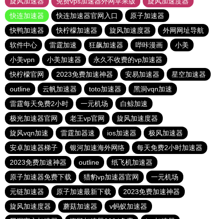
旋风加速器
免费vps加速器外网苹果版
旋风加速度器
快连加速器
快连加速器官网入口
原子加速器
快鸭加速器
快柠檬加速器
旋风加速度器
外网网址导航
软件中心
雷霆加速
狂飙加速器
哔咔漫画
小美
小美vpn
小美加速器
永久不收费的vp加速器
快柠檬官网
2023免费加速神器
安易加速器
星空加速器
outline
云帆加速器
toto加速器
黑洞vqn加速
雷霆每天免费2小时
一元机场
白鲸加速
极光加速器官网
老王vp官网
旋风加速度器
旋风vqn加速
雷霆加器速
ios加速器
极风加速器
安卓加速器梯子
银河加速海外网络
每天免费2小时加速器
2023免费加速神器
outline
纸飞机加速器
原子加速器免费下载
猎豹vp加速器官网
一元机场
元链加速器
原子加速最新下载
2023免费加速神器
旋风加速度器
蘑菇加速器
v蚂蚁加速器