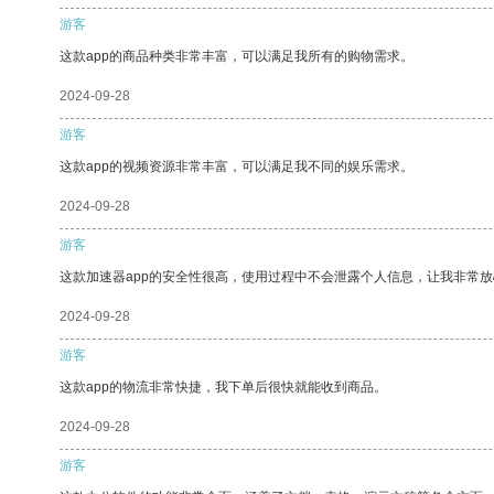
游客
这款app的商品种类非常丰富，可以满足我所有的购物需求。
2024-09-28
游客
这款app的视频资源非常丰富，可以满足我不同的娱乐需求。
2024-09-28
游客
这款加速器app的安全性很高，使用过程中不会泄露个人信息，让我非常放
2024-09-28
游客
这款app的物流非常快捷，我下单后很快就能收到商品。
2024-09-28
游客