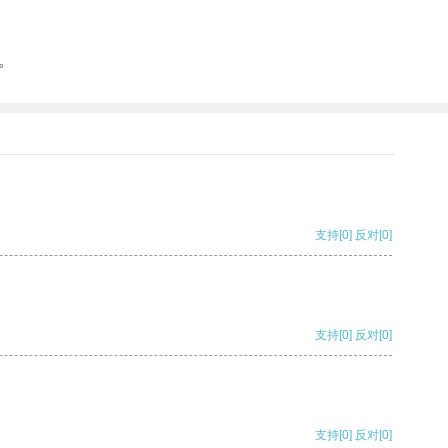
。
支持
[0]
反对
[0]
支持
[0]
反对
[0]
支持
[0]
反对
[0]