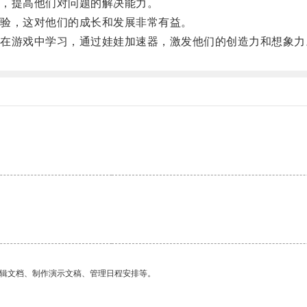
，提高他们对问题的解决能力。
验，这对他们的成长和发展非常有益。
游戏中学习，通过娃娃加速器，激发他们的创造力和想象力
编辑文档、制作演示文稿、管理日程安排等。