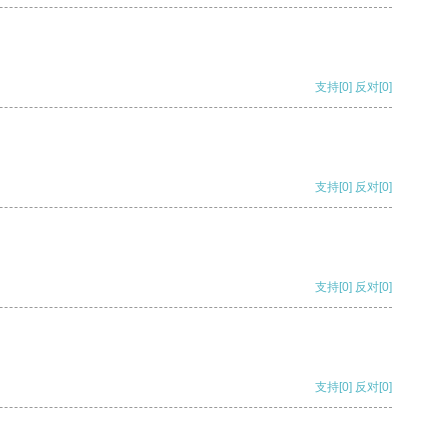
支持
[0]
反对
[0]
支持
[0]
反对
[0]
支持
[0]
反对
[0]
支持
[0]
反对
[0]