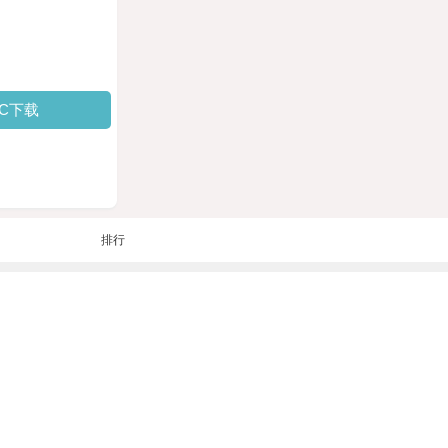
PC下载
排行