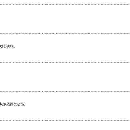
够放心购物。
动切换线路的功能。