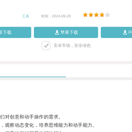
工具
|
时间：2024-09-28
|
卓下载
苹果下载
安卓市场，安全绿色
们对创意和动手操作的需求。
，观察动态变化，培养思维能力和动手能力。