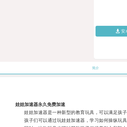
安
简介
娃娃加速器永久免费加速
娃娃加速器是一种新型的教育玩具，可以满足孩子
孩子们可以通过玩娃娃加速器，学习如何操纵玩具