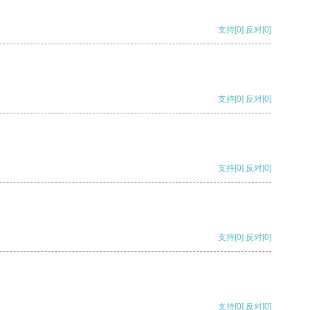
支持
[0]
反对
[0]
支持
[0]
反对
[0]
支持
[0]
反对
[0]
支持
[0]
反对
[0]
支持
[0]
反对
[0]