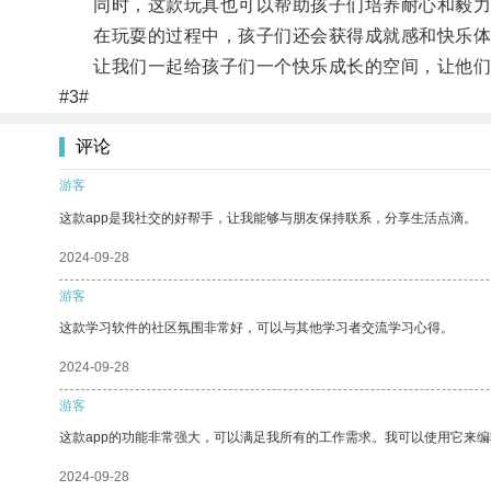
同时，这款玩具也可以帮助孩子们培养耐心和毅力
在玩耍的过程中，孩子们还会获得成就感和快乐体
让我们一起给孩子们一个快乐成长的空间，让他们在
#3#
评论
游客
这款app是我社交的好帮手，让我能够与朋友保持联系，分享生活点滴。
2024-09-28
游客
这款学习软件的社区氛围非常好，可以与其他学习者交流学习心得。
2024-09-28
游客
这款app的功能非常强大，可以满足我所有的工作需求。我可以使用它来
2024-09-28