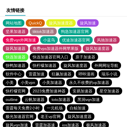
友情链接
网站地图
QuickQ
旋风加速度器
旋风加速
坚果加速器
tiktok加速器
狗急加速器官网
免费vqn外网加速
小蓝鸟
优途加速器官网
风驰加速器
旋风加速器
免费vps加速器外网苹果版
旋风加速度器
快连加速器
快连加速器官网入口
原子加速器
快鸭加速器
快柠檬加速器
旋风加速度器
外网网址导航
软件中心
雷霆加速
狂飙加速器
哔咔漫画
瑞乐小说
小美
小美vpn
小美加速器
永久不收费的vp加速器
快柠檬官网
2023免费加速神器
安易加速器
星空加速器
outline
云帆加速器
toto加速器
黑洞vqn加速
雷霆每天免费2小时
一元机场
白鲸加速
极光加速器官网
老王vp官网
旋风加速度器
旋风vqn加速
雷霆加器速
ios加速器
极风加速器