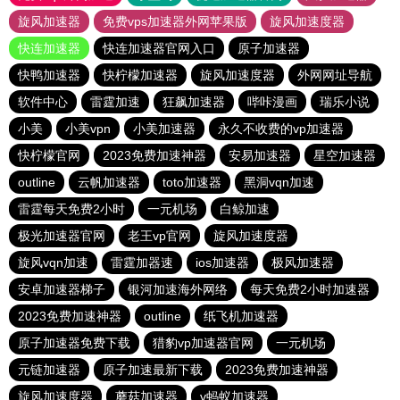
旋风加速器
免费vps加速器外网苹果版
旋风加速度器
快连加速器
快连加速器官网入口
原子加速器
快鸭加速器
快柠檬加速器
旋风加速度器
外网网址导航
软件中心
雷霆加速
狂飙加速器
哔咔漫画
瑞乐小说
小美
小美vpn
小美加速器
永久不收费的vp加速器
快柠檬官网
2023免费加速神器
安易加速器
星空加速器
outline
云帆加速器
toto加速器
黑洞vqn加速
雷霆每天免费2小时
一元机场
白鲸加速
极光加速器官网
老王vp官网
旋风加速度器
旋风vqn加速
雷霆加器速
ios加速器
极风加速器
安卓加速器梯子
银河加速海外网络
每天免费2小时加速器
2023免费加速神器
outline
纸飞机加速器
原子加速器免费下载
猎豹vp加速器官网
一元机场
元链加速器
原子加速最新下载
2023免费加速神器
旋风加速度器
蘑菇加速器
v蚂蚁加速器