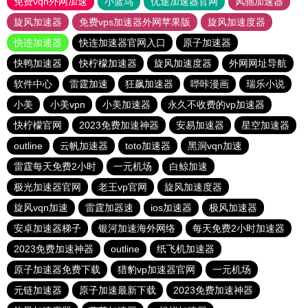
免费vqn外网加速
小蓝鸟
优途加速器官网
风驰加速器
旋风加速器
免费vps加速器外网苹果版
旋风加速度器
快连加速器
快连加速器官网入口
原子加速器
快鸭加速器
快柠檬加速器
旋风加速度器
外网网址导航
软件中心
雷霆加速
狂飙加速器
哔咔漫画
瑞乐小说
小美
小美vpn
小美加速器
永久不收费的vp加速器
快柠檬官网
2023免费加速神器
安易加速器
星空加速器
outline
云帆加速器
toto加速器
黑洞vqn加速
雷霆每天免费2小时
一元机场
白鲸加速
极光加速器官网
老王vp官网
旋风加速度器
旋风vqn加速
雷霆加器速
ios加速器
极风加速器
安卓加速器梯子
银河加速海外网络
每天免费2小时加速器
2023免费加速神器
outline
纸飞机加速器
原子加速器免费下载
猎豹vp加速器官网
一元机场
元链加速器
原子加速最新下载
2023免费加速神器