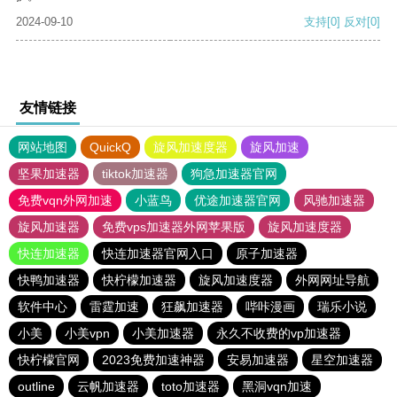
2024-09-10
支持
[0]
反对
[0]
友情链接
网站地图
QuickQ
旋风加速度器
旋风加速
坚果加速器
tiktok加速器
狗急加速器官网
免费vqn外网加速
小蓝鸟
优途加速器官网
风驰加速器
旋风加速器
免费vps加速器外网苹果版
旋风加速度器
快连加速器
快连加速器官网入口
原子加速器
快鸭加速器
快柠檬加速器
旋风加速度器
外网网址导航
软件中心
雷霆加速
狂飙加速器
哔咔漫画
瑞乐小说
小美
小美vpn
小美加速器
永久不收费的vp加速器
快柠檬官网
2023免费加速神器
安易加速器
星空加速器
outline
云帆加速器
toto加速器
黑洞vqn加速