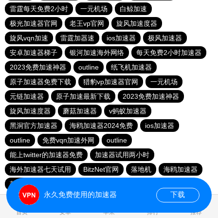
雷霆每天免费2小时
一元机场
白鲸加速
极光加速器官网
老王vp官网
旋风加速度器
旋风vqn加速
雷霆加器速
ios加速器
极风加速器
安卓加速器梯子
银河加速海外网络
每天免费2小时加速器
2023免费加速神器
outline
纸飞机加速器
原子加速器免费下载
猎豹vp加速器官网
一元机场
元链加速器
原子加速最新下载
2023免费加速神器
旋风加速度器
蘑菇加速器
v蚂蚁加速器
黑洞官方加速器
海鸥加速器2024免费
ios加速器
outline
免费vqn加速外网
outline
能上twitter的加速器免费
加速器试用两小时
海外加速器七天试用
BitzNet官网
落地机
海鸥加速器
落地机
快连加速器app
永久免费使用的加速器
下载
0.053066s
首页
安卓
苹果
排行
推荐