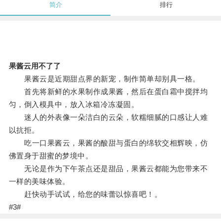
简介
排行
果酱云用不了了
果酱云是近期甜点界的新宠，制作简单却别具一格。
首先将新鲜的水果制作成果酱，然后在蛋白霜中搅拌均
匀，倒入模具中，放入冰箱冷冻凝固。
迷人的外表像一朵洁白的云朵，软糯细腻的口感让人难
以抗拒。
吃一口果酱云，果酱的酸甜与蛋白的绵软交相辉映，仿
佛置身于甜蜜的梦境中。
无论是作为下午茶点还是甜品，果酱云都能为您带来不
一样的美味体验。
赶快动手试试，给您的味蕾以惊喜吧！。
#3#