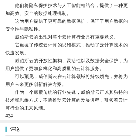
他们将隐私保护技术与人工智能相结合，提供了一种更
加高效、安全的数据处理机制。
这为用户提供了更可靠的数据保护，保证了用户数据的
安全性与隐私性。
威伯斯云的出现对整个云计算行业具有重要意义。
它颠覆了传统云计算的思维模式，推动了云计算技术的
快速发展。
威伯斯云的开放性架构、灵活性以及数据安全保护，为
用户提供了更加多样化和高质量的云计算服务。
可以预见，威伯斯云在云计算领域将持续领先，并将为
用户带来更多创新解决方案。
作为一个颠覆传统的行业先锋，威伯斯云正以其独特的
技术和思维方式，不断推动云计算的发展进程，引领着云计
算行业的未来风潮。
#3#
评论