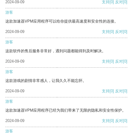
2024-09-09
支持
[0]
反对
[0]
游客
这款加速器VPM应用程序可以给你提供最高速度和安全性的连接。
2024-09-09
支持
[0]
反对
[0]
游客
这款软件的售后服务非常好，遇到问题都能得到及时解决。
2024-09-09
支持
[0]
反对
[0]
游客
这款游戏的剧情非常感人，让我久久不能忘怀。
2024-09-09
支持
[0]
反对
[0]
游客
这款加速器VPM应用程序已经为我们带来了无限的隐私和安全性保护。
2024-09-09
支持
[0]
反对
[0]
游客