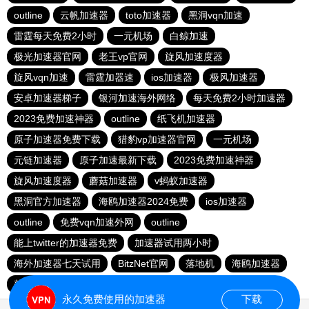
outline
云帆加速器
toto加速器
黑洞vqn加速
雷霆每天免费2小时
一元机场
白鲸加速
极光加速器官网
老王vp官网
旋风加速度器
旋风vqn加速
雷霆加器速
ios加速器
极风加速器
安卓加速器梯子
银河加速海外网络
每天免费2小时加速器
2023免费加速神器
outline
纸飞机加速器
原子加速器免费下载
猎豹vp加速器官网
一元机场
元链加速器
原子加速最新下载
2023免费加速神器
旋风加速度器
蘑菇加速器
v蚂蚁加速器
黑洞官方加速器
海鸥加速器2024免费
ios加速器
outline
免费vqn加速外网
outline
能上twitter的加速器免费
加速器试用两小时
海外加速器七天试用
BitzNet官网
落地机
海鸥加速器
落地机
快连加速器app
永久免费使用的加速器
下载