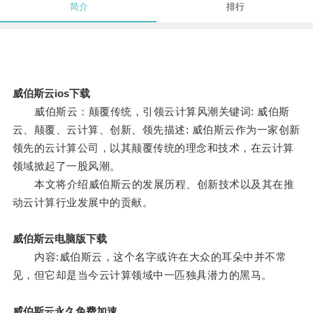
简介
排行
威伯斯云ios下载
威伯斯云：颠覆传统，引领云计算风潮关键词: 威伯斯
云、颠覆、云计算、创新、领先描述: 威伯斯云作为一家创新
领先的云计算公司，以其颠覆传统的理念和技术，在云计算
领域掀起了一股风潮。
本文将介绍威伯斯云的发展历程、创新技术以及其在推
动云计算行业发展中的贡献。
威伯斯云电脑版下载
内容:威伯斯云，这个名字或许在大众的耳朵中并不常
见，但它却是当今云计算领域中一匹独具潜力的黑马。
威伯斯云永久免费加速