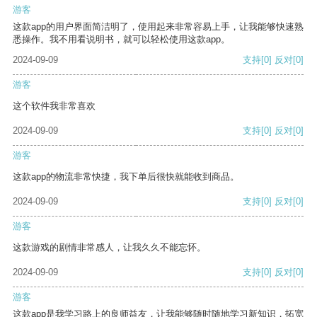
游客
这款app的用户界面简洁明了，使用起来非常容易上手，让我能够快速熟
悉操作。我不用看说明书，就可以轻松使用这款app。
2024-09-09
支持
[0]
反对
[0]
游客
这个软件我非常喜欢
2024-09-09
支持
[0]
反对
[0]
游客
这款app的物流非常快捷，我下单后很快就能收到商品。
2024-09-09
支持
[0]
反对
[0]
游客
这款游戏的剧情非常感人，让我久久不能忘怀。
2024-09-09
支持
[0]
反对
[0]
游客
这款app是我学习路上的良师益友，让我能够随时随地学习新知识，拓宽