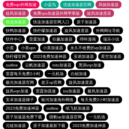
免费vqn外网加速
小蓝鸟
优途加速器官网
风驰加速器
旋风加速器
免费vps加速器外网苹果版
旋风加速度器
快连加速器
快连加速器官网入口
原子加速器
快鸭加速器
快柠檬加速器
旋风加速度器
外网网址导航
软件中心
雷霆加速
狂飙加速器
哔咔漫画
瑞乐小说
小美
小美vpn
小美加速器
永久不收费的vp加速器
快柠檬官网
2023免费加速神器
安易加速器
星空加速器
outline
云帆加速器
toto加速器
黑洞vqn加速
雷霆每天免费2小时
一元机场
白鲸加速
极光加速器官网
老王vp官网
旋风加速度器
旋风vqn加速
雷霆加器速
ios加速器
极风加速器
安卓加速器梯子
银河加速海外网络
每天免费2小时加速器
2023免费加速神器
outline
纸飞机加速器
原子加速器免费下载
猎豹vp加速器官网
一元机场
元链加速器
原子加速最新下载
2023免费加速神器