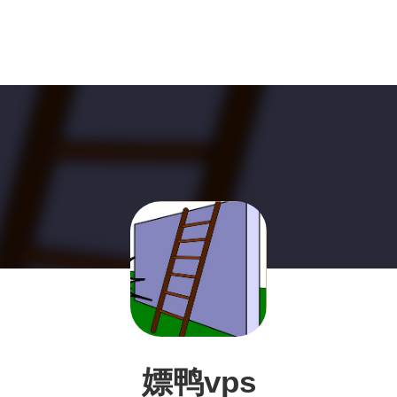
嫖鸭vps