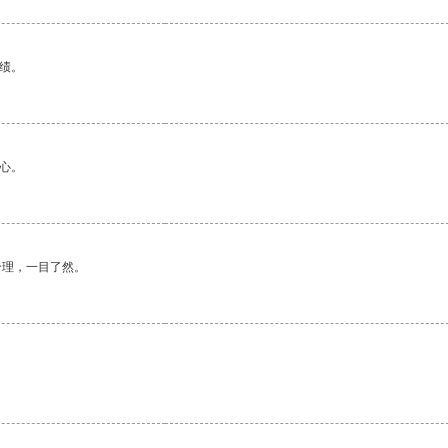
绩。
心。
合理，一目了然。