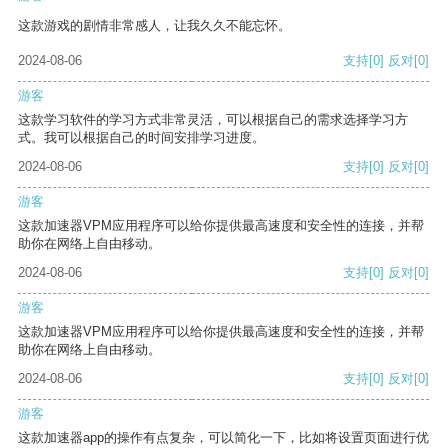
这款游戏的剧情非常感人，让我久久不能忘怀。
2024-08-06
支持
[0]
反对
[0]
游客
这款学习软件的学习方式非常灵活，可以根据自己的需求选择学习方
式。我可以根据自己的时间安排学习进度。
2024-08-06
支持
[0]
反对
[0]
游客
这款加速器VPM应用程序可以给你提供最高速度和安全性的连接，并帮
助你在网络上自由移动。
2024-08-06
支持
[0]
反对
[0]
游客
这款加速器VPM应用程序可以给你提供最高速度和安全性的连接，并帮
助你在网络上自由移动。
2024-08-06
支持
[0]
反对
[0]
游客
这款加速器app的操作有点复杂，可以简化一下，比如将设置页面进行优