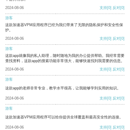
2024-08-06
支持
[0]
反对
[0]
游客
这款加速器VPM应用程序已经为我们带来了无限的隐私保护和安全性保
护。
2024-08-06
支持
[0]
反对
[0]
游客
这款app就像我的私人助理，随时随地为我的办公提供帮助。我经常需要
查找资料，这款app的搜索功能非常强大，能够快速找到我需要的信息。
2024-08-06
支持
[0]
反对
[0]
游客
这款app的老师非常专业，教学水平很高，让我能够学到实用的知识。
2024-08-06
支持
[0]
反对
[0]
游客
这款加速器VPM应用程序可以给你提供全球覆盖和最高安全性的连接。
2024-08-06
支持
[0]
反对
[0]