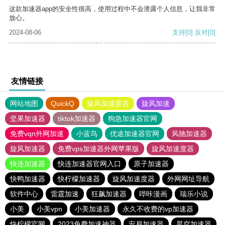
这款加速器app的安全性很高，使用过程中不会泄露个人信息，让我非常
放心。
2024-08-06
支持
[0]
反对
[0]
友情链接
网站地图
QuickQ
旋风加速度器
旋风加速
坚果加速器
tiktok加速器
狗急加速器官网
免费vqn外网加速
小蓝鸟
优途加速器官网
风驰加速器
旋风加速器
免费vps加速器外网苹果版
旋风加速度器
快连加速器
快连加速器官网入口
原子加速器
快鸭加速器
快柠檬加速器
旋风加速度器
外网网址导航
软件中心
雷霆加速
狂飙加速器
哔咔漫画
瑞乐小说
小美
小美vpn
小美加速器
永久不收费的vp加速器
快柠檬官网
2023免费加速神器
安易加速器
星空加速器