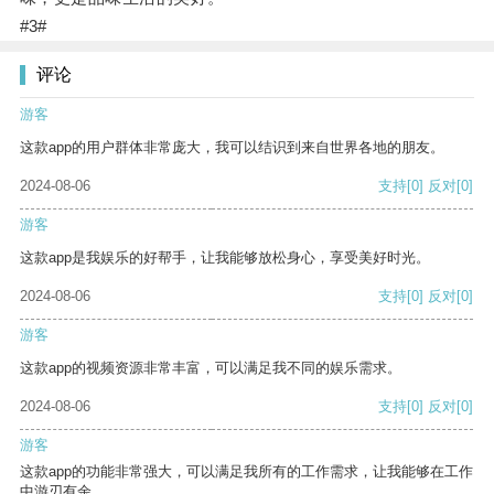
#3#
评论
游客
这款app的用户群体非常庞大，我可以结识到来自世界各地的朋友。
2024-08-06
支持
[0]
反对
[0]
游客
这款app是我娱乐的好帮手，让我能够放松身心，享受美好时光。
2024-08-06
支持
[0]
反对
[0]
游客
这款app的视频资源非常丰富，可以满足我不同的娱乐需求。
2024-08-06
支持
[0]
反对
[0]
游客
这款app的功能非常强大，可以满足我所有的工作需求，让我能够在工作
中游刃有余。