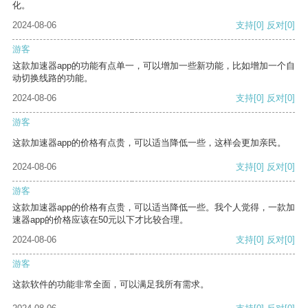
化。
2024-08-06
支持
[0]
反对
[0]
游客
这款加速器app的功能有点单一，可以增加一些新功能，比如增加一个自
动切换线路的功能。
2024-08-06
支持
[0]
反对
[0]
游客
这款加速器app的价格有点贵，可以适当降低一些，这样会更加亲民。
2024-08-06
支持
[0]
反对
[0]
游客
这款加速器app的价格有点贵，可以适当降低一些。我个人觉得，一款加
速器app的价格应该在50元以下才比较合理。
2024-08-06
支持
[0]
反对
[0]
游客
这款软件的功能非常全面，可以满足我所有需求。