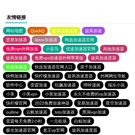
友情链接
网站地图
QuickQ
旋风加速度器
旋风加速
坚果加速器
tiktok加速器
狗急加速器官网
免费vqn外网加速
小蓝鸟
优途加速器官网
风驰加速器
旋风加速器
免费vps加速器外网苹果版
旋风加速度器
快连加速器
快连加速器官网入口
原子加速器
快鸭加速器
快柠檬加速器
旋风加速度器
外网网址导航
软件中心
雷霆加速
狂飙加速器
哔咔漫画
瑞乐小说
小美
小美vpn
小美加速器
永久不收费的vp加速器
快柠檬官网
2023免费加速神器
安易加速器
星空加速器
outline
云帆加速器
toto加速器
黑洞vqn加速
雷霆每天免费2小时
一元机场
白鲸加速
极光加速器官网
老王vp官网
旋风加速度器