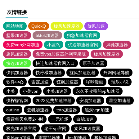
友情链接
网站地图
QuickQ
旋风加速度器
旋风加速
坚果加速器
tiktok加速器
狗急加速器官网
免费vqn外网加速
小蓝鸟
优途加速器官网
风驰加速器
旋风加速器
免费vps加速器外网苹果版
旋风加速度器
快连加速器
快连加速器官网入口
原子加速器
快鸭加速器
快柠檬加速器
旋风加速度器
外网网址导航
软件中心
雷霆加速
狂飙加速器
哔咔漫画
瑞乐小说
小美
小美vpn
小美加速器
永久不收费的vp加速器
快柠檬官网
2023免费加速神器
安易加速器
星空加速器
outline
云帆加速器
toto加速器
黑洞vqn加速
雷霆每天免费2小时
一元机场
白鲸加速
极光加速器官网
老王vp官网
旋风加速度器
旋风vqn加速
雷霆加器速
ios加速器
极风加速器